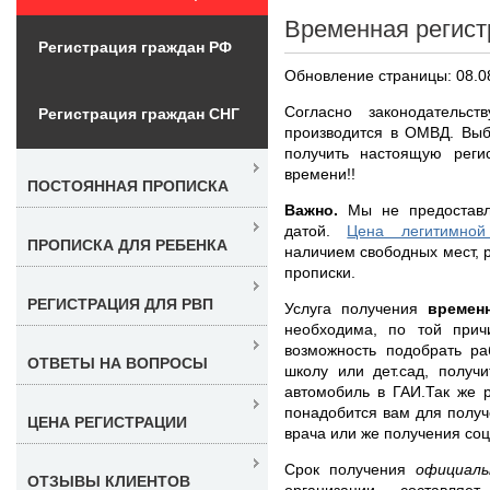
Временная регист
Регистрация граждан РФ
Обновление страницы: 08.0
Согласно законодательс
Регистрация граждан СНГ
производится в ОМВД. Выб
получить настоящую реги
времени!!
ПОСТОЯННАЯ ПРОПИСКА
Важно.
Мы не предоставл
датой.
Цена легитимной
ПРОПИСКА ДЛЯ РЕБЕНКА
наличием свободных мест, 
прописки.
РЕГИСТРАЦИЯ ДЛЯ РВП
Услуга получения
времен
необходима, по той при
возможность подобрать ра
ОТВЕТЫ НА ВОПРОСЫ
школу или дет.сад, получ
автомобиль в ГАИ.Так же 
понадобится вам для получ
ЦЕНА РЕГИСТРАЦИИ
врача или же получения со
Срок получения
официал
ОТЗЫВЫ КЛИЕНТОВ
организации, составля