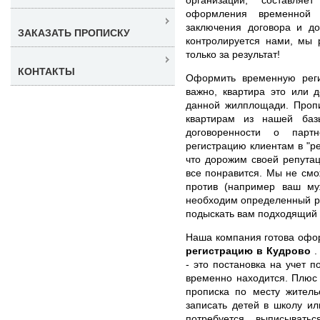
оформления временной 
заключения договора и до
ЗАКАЗАТЬ ПРОПИСКУ
контролируется нами, мы 
только за результат!
КОНТАКТЫ
Оформить временную рег
важно, квартира это или 
данной жилплощади. Пропи
квартирам из нашей баз
договоренности о парт
регистрацию клиентам в "р
что дорожим своей репута
все понравится. Мы не смо
против (например ваш муж
необходим определенный р
подыскать вам подходящий 
Наша компания готова оф
регистрацию в Кудрово
.
- это постановка на учет п
временно находится. Плюс 
прописка по месту житель
записать детей в школу ил
потребуется выписывать