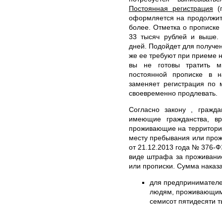
Постоянная регистрация
(п
оформляется на продолжит
более. Отметка о прописке 
33 тысяч рублей и выше.
дней. Подойдет для получен
же ее требуют при приеме н
вы не готовы тратить м
постоянной прописке в 
заменяет регистрация по 
своевременно продлевать.
Согласно закону , гражд
имеющие гражданства, в
проживающие на территории
месту пребывания или прож
от 21.12.2013 года № 376-Ф
виде штрафа за проживани
или прописки. Сумма наказа
для предпринимател
людям, проживающим б
семисот пятидесяти т